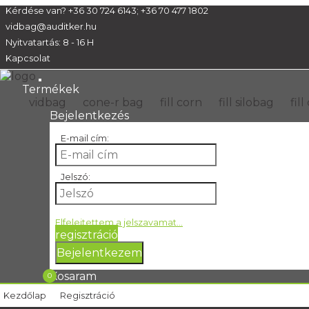
Kérdése van?
+36 30 724 6143
;
+36 70 477 1802
vidbag@auditker.hu
Nyitvatartás: 8 - 16 H
Kapcsolat
Termékek
vidbag
cone-r bag
fill corn
fill silobag
fil
Bejelentkezés
E-mail cím:
Jelszó:
Elfelejtettem a jelszavamat...
regisztráció
Bejelentkezem
Kosaram
0
kezdőlap
regisztráció