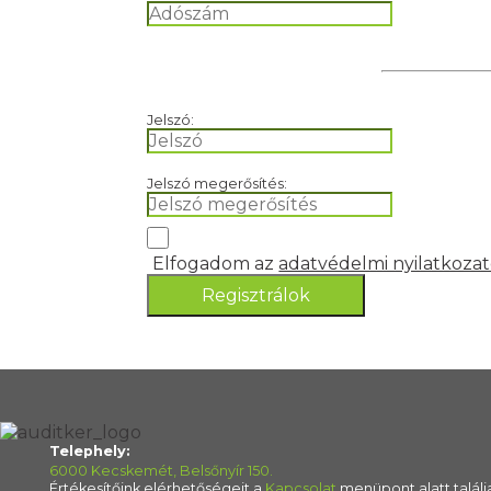
Jelszó:
Jelszó megerősítés:
Elfogadom az
adatvédelmi nyilatkozat
Regisztrálok
Telephely:
6000 Kecskemét, Belsőnyír 150.
Értékesítőink elérhetőségeit a
Kapcsolat
menüpont alatt találj