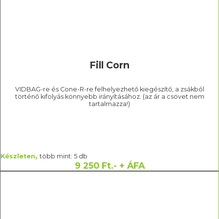
Fill Corn
VIDBAG-re és Cone-R-re felhelyezhető kiegészítő, a zsákból
történő kifolyás könnyebb irányításához. (az ár a csövet nem
tartalmazza!)
,
Készleten
több mint: 5 db
9 250 Ft.- + ÁFA