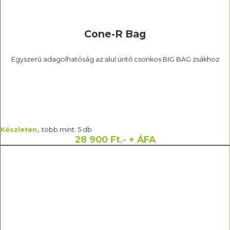
Cone-R Bag
Egyszerú adagolhatóság az alul üritő csonkos BIG BAG zsákhoz
,
Készleten
több mint: 5 db
28 900 Ft.- + ÁFA