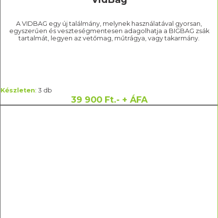
A VIDBAG egy új találmány, melynek használatával gyorsan,
egyszerűen és veszteségmentesen adagolhatja a BIGBAG zsák
tartalmát, legyen az vetőmag, műtrágya, vagy takarmány.
Készleten
: 3 db
39 900 Ft.- + ÁFA