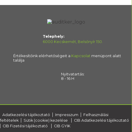
Telephely:
6000 Kecskemét, Belsőnyír 150.
Értékesítőink elérhetőségeit a
Kapcsolat
menüpont alatt
találja
Nyitvatartás:
8 - 16 H
Adatkezelési tájékoztató
Impresszum
Felhasználási
feltételek
Sütik (cookie) kezelése
CIB Adatkezelési tájékoztató
CIB Fizetési tájékoztató
CIB GYIK