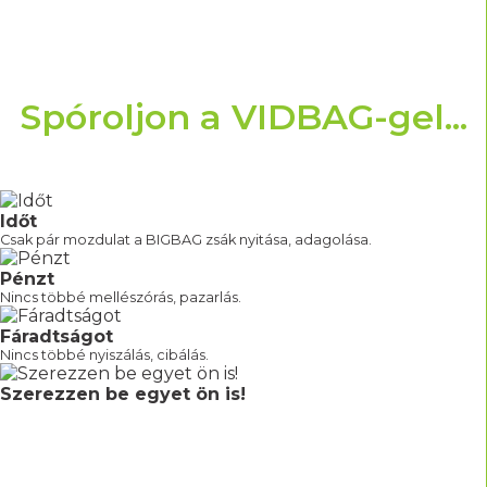
Spóroljon a VIDBAG-gel...
Időt
Csak pár mozdulat a BIGBAG zsák nyitása, adagolása.
Pénzt
Nincs többé mellészórás, pazarlás.
Fáradtságot
Nincs többé nyiszálás, cibálás.
Szerezzen be egyet ön is!