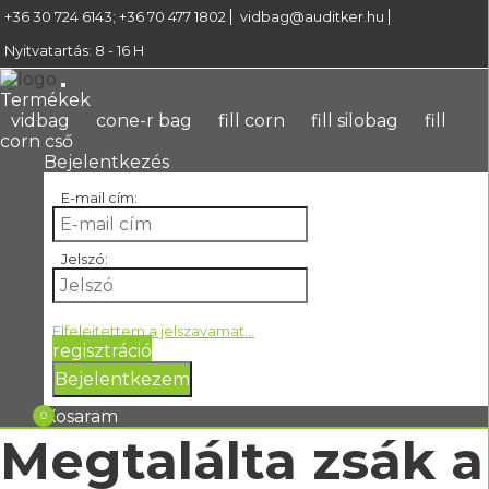
+36 30 724 6143
;
+36 70 477 1802
vidbag@auditker.hu
Nyitvatartás: 8 - 16 H
Termékek
vidbag
cone-r bag
fill corn
fill silobag
fill
corn cső
Bejelentkezés
E-mail cím:
Jelszó:
Elfelejtettem a jelszavamat...
regisztráció
Bejelentkezem
Kosaram
0
Megtalálta zsák a