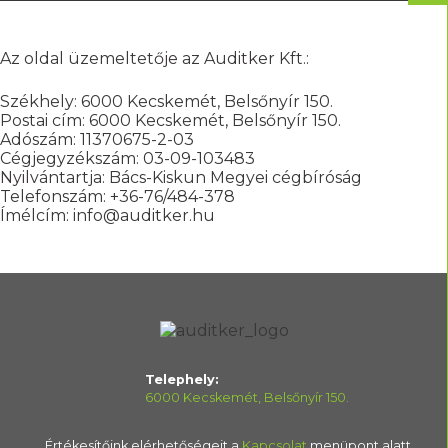
Az oldal üzemeltetője az Auditker Kft.:
Székhely: 6000 Kecskemét, Belsőnyír 150.
Postai cím: 6000 Kecskemét, Belsőnyír 150.
Adószám: 11370675-2-03
Cégjegyzékszám: 03-09-103483
Nyilvántartja: Bács-Kiskun Megyei cégbíróság
Telefonszám: +36-76/484-378
Ímélcím: info@auditker.hu
Telephely:
6000 Kecskemét, Belsőnyír 150.
Értékesítőink elérhetőségeit a
Kapcsolat
menüpont alatt