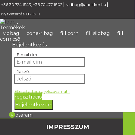
+36 30 724 6143
;
+36 70 477 1802
vidbag@auditker.hu
Nyitvatartás: 8 - 16 H
Termékek
vidbag
cone-r bag
fill corn
fill silobag
fill
corn cső
Bejelentkezés
E-mail cím:
Jelszó:
Elfelejtettem a jelszavamat...
regisztráció
Bejelentkezem
Kosaram
0
IMPRESSZUM